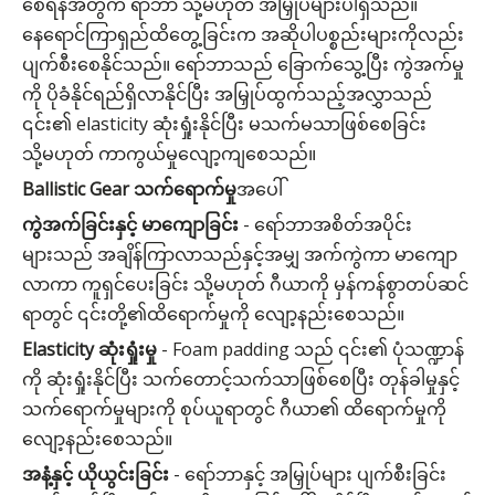
စေရန်အတွက် ရာဘာ သို့မဟုတ် အမြှုပ်များပါရှိသည်။
နေရောင်ကြာရှည်ထိတွေ့ခြင်းက အဆိုပါပစ္စည်းများကိုလည်း
ပျက်စီးစေနိုင်သည်။ ရော်ဘာသည် ခြောက်သွေ့ပြီး ကွဲအက်မှု
ကို ပိုခံနိုင်ရည်ရှိလာနိုင်ပြီး အမြှုပ်ထွက်သည့်အလွှာသည်
၎င်း၏ elasticity ဆုံးရှုံးနိုင်ပြီး မသက်မသာဖြစ်စေခြင်း
သို့မဟုတ် ကာကွယ်မှုလျော့ကျစေသည်။
Ballistic Gear သက်ရောက်မှု
အပေါ်
ကွဲအက်ခြင်းနှင့် မာကျောခြင်း
- ရော်ဘာအစိတ်အပိုင်း
များသည် အချိန်ကြာလာသည်နှင့်အမျှ အက်ကွဲကာ မာကျော
လာကာ ကူရှင်ပေးခြင်း သို့မဟုတ် ဂီယာကို မှန်ကန်စွာတပ်ဆင်
ရာတွင် ၎င်းတို့၏ထိရောက်မှုကို လျော့နည်းစေသည်။
Elasticity ဆုံးရှုံးမှု
- Foam padding သည် ၎င်း၏ ပုံသဏ္ဍာန်
ကို ဆုံးရှုံးနိုင်ပြီး သက်တောင့်သက်သာဖြစ်စေပြီး တုန်ခါမှုနှင့်
သက်ရောက်မှုများကို စုပ်ယူရာတွင် ဂီယာ၏ ထိရောက်မှုကို
လျော့နည်းစေသည်။
အနံ့နှင့် ယိုယွင်းခြင်း
- ရော်ဘာနှင့် အမြှုပ်များ ပျက်စီးခြင်း