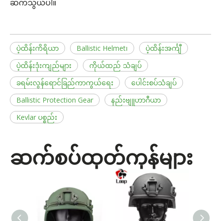
ဆက်သွယ်ပါ။
ပဲ့ထိန်းကိရိယာ
Ballistic Helmet၊
ပဲ့ထိန်းအင်္ကျီ
ပဲ့ထိန်းဒုံးကျည်များ
ကိုယ်ထည် သံချပ်
ခရမ်းလွန်ရောင်ခြည်ကာကွယ်ရေး
ပေါင်းစပ်သံချပ်
Ballistic Protection Gear
နည်းဗျူဟာဂီယာ
Kevlar ပစ္စည်း
ဆက်စပ်ထုတ်ကုန်များ