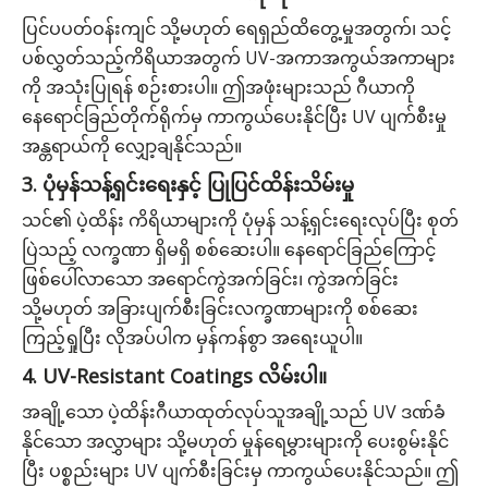
ပြင်ပပတ်ဝန်းကျင် သို့မဟုတ် ရေရှည်ထိတွေ့မှုအတွက်၊ သင့်
ပစ်လွှတ်သည့်ကိရိယာအတွက် UV-အကာအကွယ်အကာများ
ကို အသုံးပြုရန် စဉ်းစားပါ။ ဤအဖုံးများသည် ဂီယာကို
နေရောင်ခြည်တိုက်ရိုက်မှ ကာကွယ်ပေးနိုင်ပြီး UV ပျက်စီးမှု
အန္တရာယ်ကို လျှော့ချနိုင်သည်။
3. ပုံမှန်သန့်ရှင်းရေးနှင့် ပြုပြင်ထိန်းသိမ်းမှု
သင်၏ ပဲ့ထိန်း ကိရိယာများကို ပုံမှန် သန့်ရှင်းရေးလုပ်ပြီး စုတ်
ပြဲသည့် လက္ခဏာ ရှိမရှိ စစ်ဆေးပါ။ နေရောင်ခြည်ကြောင့်
ဖြစ်ပေါ်လာသော အရောင်ကွဲအက်ခြင်း၊ ကွဲအက်ခြင်း
သို့မဟုတ် အခြားပျက်စီးခြင်းလက္ခဏာများကို စစ်ဆေး
ကြည့်ရှုပြီး လိုအပ်ပါက မှန်ကန်စွာ အရေးယူပါ။
4. UV-Resistant Coatings လိမ်းပါ။
အချို့သော ပဲ့ထိန်းဂီယာထုတ်လုပ်သူအချို့သည် UV ဒဏ်ခံ
နိုင်သော အလွှာများ သို့မဟုတ် မှုန်ရေမွှားများကို ပေးစွမ်းနိုင်
ပြီး ပစ္စည်းများ UV ပျက်စီးခြင်းမှ ကာကွယ်ပေးနိုင်သည်။ ဤ