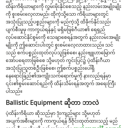
ထိန်းကိရိယာများကို လွှမ်းမိုးနိုင်စေသည့် နည်းလမ်းအမျိုးမျိုး
ကို စူးစမ်းလေ့လာမည်၊ ထိုကဲ့သို့သော ကိရိယာများတွင်
အသုံးပြုသည့်ပစ္စည်းများကို မည်ကဲ့သို့ ထိခိုက်နိုင်သည်၊
ပျက်စီးမှုမှ ကာကွယ်ရန်နှင့် မရှိမဖြစ်ဂီယာ၏ ရေရှည်
လုပ်ဆောင်နိုင်စွမ်းကို သေချာစေရန်အတွက် နည်းလမ်းအမျိုး
မျိုးကို ဤဆောင်းပါးတွင် စူးစမ်းလေ့လာထားသည်။ သင်
သည် စက်ပစ္စည်းထုတ်လုပ်သူဖြစ်စေ၊ နည်းဗျူဟာမြောက်
အော်ပရေတာဖြစ်စေ သို့မဟုတ် ကွင်းပြင်၌ ပဲ့ထိန်းဂီယာ
အသုံးပြုသူတစ်ဦးဖြစ်စေ၊ ဤစက်ပစ္စည်းပေါ်ရှိ
နေရောင်ခြည်၏အကျိုးသက်ရောက်မှုကို နားလည်ရန်မှာ
၎င်း၏စွမ်းဆောင်ရည်ကို ထိန်းသိမ်းရန်အတွက် အရေးကြီး
ပါသည်။
Ballistic Equipment ဆိုတာ ဘာလဲ
ပဲ့ထိန်းကိရိယာ ဆိုသည်မှာ ဒုံးကျည်များ သို့မဟုတ်
အပျက်အစီးများကို ကာကွယ်ရန် ဒီဇိုင်းထုတ်ထားသည့် မည်