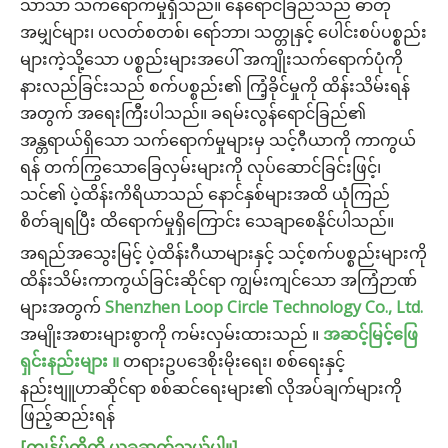
သာသာ သက်ရောက်မှုရှိသည်။ နေရောင်ခြည်သည် ဓာတု
အမျှင်များ၊ ပလတ်စတစ်၊ ရော်ဘာ၊ သတ္တုနှင့် ပေါင်းစပ်ပစ္စည်း
များကဲ့သို့သော ပစ္စည်းများအပေါ် အကျိုးသက်ရောက်ပုံကို
နားလည်ခြင်းသည် စက်ပစ္စည်း၏ ကြံ့ခိုင်မှုကို ထိန်းသိမ်းရန်
အတွက် အရေးကြီးပါသည်။ ခရမ်းလွန်ရောင်ခြည်၏
အန္တရာယ်ရှိသော သက်ရောက်မှုများမှ သင့်ဂီယာကို ကာကွယ်
ရန် တက်ကြွသောခြေလှမ်းများကို လုပ်ဆောင်ခြင်းဖြင့်၊
သင်၏ ပဲ့ထိန်းကိရိယာသည် နောင်နှစ်များအထိ ယုံကြည်
စိတ်ချရပြီး ထိရောက်မှုရှိကြောင်း သေချာစေနိုင်ပါသည်။
အရည်အသွေးမြင့် ပဲ့ထိန်းဂီယာများနှင့် သင့်စက်ပစ္စည်းများကို
ထိန်းသိမ်းကာကွယ်ခြင်းဆိုင်ရာ ကျွမ်းကျင်သော အကြံဉာဏ်
များအတွက်
Shenzhen Loop Circle Technology Co., Ltd
.
အမျိုးအစားများစွာကို ကမ်းလှမ်းထားသည် ။
အဆင့်မြင့်ဖြေ
ရှင်းနည်းများ ။
တရားဥပဒေစိုးမိုးရေး၊ စစ်ရေးနှင့်
နည်းဗျူဟာဆိုင်ရာ စစ်ဆင်ရေးများ၏ လိုအပ်ချက်များကို
ဖြည့်ဆည်းရန်
[ကျွန်ုပ်တို့ကို ယခုဆက်သွယ်ပါ။]