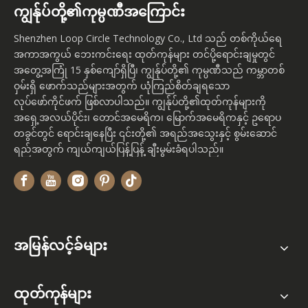
ကျွန်ုပ်တို့၏ကုမ္ပဏီအကြောင်း
Shenzhen Loop Circle Technology Co., Ltd သည် တစ်ကိုယ်ရေ
အကာအကွယ် ဘေးကင်းရေး ထုတ်ကုန်များ တင်ပို့ရောင်းချမှုတွင်
အတွေ့အကြုံ 15 နှစ်ကျော်ရှိပြီ၊ ကျွန်ုပ်တို့၏ ကုမ္ပဏီသည် ကမ္ဘာတစ်
ဝှမ်းရှိ ဖောက်သည်များအတွက် ယုံကြည်စိတ်ချရသော
လုပ်ဖော်ကိုင်ဖက် ဖြစ်လာပါသည်။ ကျွန်ုပ်တို့၏ထုတ်ကုန်များကို
အရှေ့အလယ်ပိုင်း၊ တောင်အမေရိက၊ မြောက်အမေရိကနှင့် ဥရောပ
တခွင်တွင် ရောင်းချနေပြီး ၎င်းတို့၏ အရည်အသွေးနှင့် စွမ်းဆောင်
ရည်အတွက် ကျယ်ကျယ်ပြန့်ပြန့် ချီးမွမ်းခံရပါသည်။
အမြန်လင့်ခ်များ
ထုတ်ကုန်များ