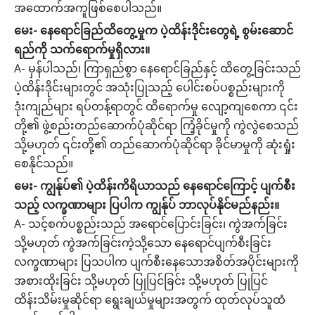
အထောက်အကူဖြစ်စေပါသည်။
မေး- နေရောင်ခြည်ထိတွေ့မှုက ပဲ့ထိန်းဒိုင်းတွေရဲ့ စွမ်းဆောင်
ရည်ကို သက်ရောက်မှုရှိလား။
A- မှန်ပါသည်၊ ကြာရှည်စွာ နေရောင်ခြည်နှင့် ထိတွေ့ခြင်းသည်
ပဲ့ထိန်းဒိုင်းများတွင် အသုံးပြုသည့် ပေါင်းစပ်ပစ္စည်းများကို
ဒုံးကျည်များ ရပ်တန့်ရာတွင် ထိရောက်မှု လျော့ကျစေကာ ၎င်း
တို့၏ ဖွဲ့စည်းတည်ဆောက်ပုံဆိုင်ရာ ကြံ့ခိုင်မှုကို ကွဲလွဲစေသည်
သို့မဟုတ် ၎င်းတို့၏ တည်ဆောက်ပုံဆိုင်ရာ ခိုင်မာမှုကို ဆုံးရှုံး
စေနိုင်သည်။
မေး- ကျွန်ုပ်၏ ပဲ့ထိန်းကိရိယာသည် နေရောင်ကြောင့် ပျက်စီး
သည့် လက္ခဏာများ ပြပါက ကျွန်ုပ် ဘာလုပ်နိုင်မည်နည်း။
A- သင့်စက်ပစ္စည်းသည် အရောင်ပြောင်းခြင်း၊ ကွဲအက်ခြင်း
သို့မဟုတ် ကွဲအက်ခြင်းကဲ့သို့သော နေရောင်ပျက်စီးခြင်း
လက္ခဏာများ ပြသပါက ပျက်စီးနေသောအစိတ်အပိုင်းများကို
အစားထိုးခြင်း သို့မဟုတ် ပြုပြင်ခြင်း သို့မဟုတ် ပြုပြင်
ထိန်းသိမ်းမှုဆိုင်ရာ ရွေးချယ်မှုများအတွက် ထုတ်လုပ်သူထံ