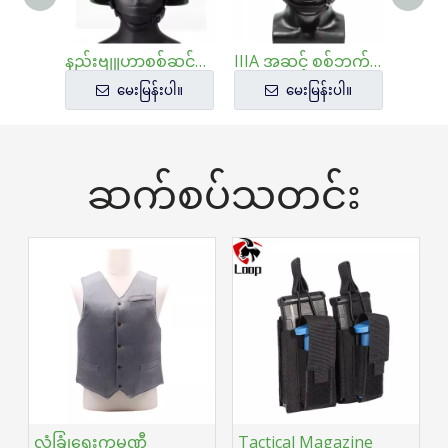
နည်းဗျူဟာစစ်ဆင်ရေးအတွက် MICH Wendy ပဲ့ထိန်းတပ်ဦးထုပ်
IIIA အဆင့် စစ်ဘက်အဆင့် ကာကွယ်ရေး MICH Tactical Ballistic Helmet
မေးမြန်းပါ။
မေးမြန်းပါ။
ဆက်စပ်သတင်း
လုံခြုံရေးကုမ္ပဏီ
Tactical Magazine