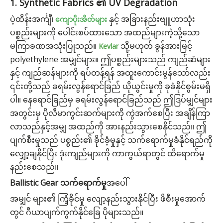
1. Synthetic Fabrics ၏ UV Degradation
ပဲ့ထိန်းအင်္ကျီ၊
နှင့် အခြားနည်းဗျူဟာသုံး
ကျောပိုးအိတ်များ
ပစ္စည်းများကို ပေါင်းစပ်ထားသော အထည်များကဲ့သို့သော
မကြာခဏအသုံးပြုသည်။
သို့မဟုတ် ခွန်အားမြင့်
Kevlar
polyethylene အမျှင်များ။ ဤပစ္စည်းများသည် ကျည်ဆံများ
နှင့် ကျည်ဆန်များကို ရပ်တန့်ရန် အထူးကောင်းမွန်သော်လည်း
၎င်းတို့သည် ခရမ်းလွန်ရောင်ခြည် ယိုယွင်းမှုကို ခုခံနိုင်စွမ်းမရှိ
ပါ။ နေရောင်ခြည်မှ ခရမ်းလွန်ရောင်ခြည်သည် ဤဒြပ်မျှင်များ
အတွင်းမှ ပိုလီမာကွင်းဆက်များကို ကွဲအက်စေပြီး အချိန်ကြာ
လာသည်နှင့်အမျှ အထည်ကို အားနည်းသွားစေနိုင်သည်။ ဤ
ပျက်စီးမှုသည် ပစ္စည်း၏ ခိုင်ခံ့မှုနှင့် သက်ရောက်မှုခံနိုင်ရည်ကို
လျှော့ချနိုင်ပြီး ဒုံးကျည်များကို ကာကွယ်ရာတွင် ထိရောက်မှု
နည်းစေသည်။
Ballistic Gear သက်ရောက်မှု
အပေါ်
အမျှင် များ၏ ကြံ့ခိုင်မှု
လျော့နည်းသွားနိုင်ပြီး ဖိစီးမှုအောက်
တွင် ဂီယာပျက်ကွက်နိုင်ခြေ ပိုများသည်။