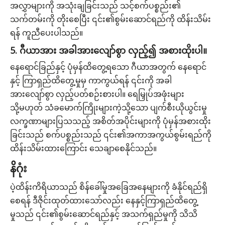
အလွှာများကို အသုံးချခြင်းသည် သင့်စက်ပစ္စည်း၏
သက်တမ်းကို တိုးစေပြီး ၎င်း၏စွမ်းဆောင်ရည်ကို ထိန်းသိမ်း
ရန် ကူညီပေးပါသည်။
5. ဂီယာအား အခါအားလျော်စွာ လှည့်၍ အစားထိုးပါ။
နေရောင်ခြည်နှင့် ပုံမှန်ထိတွေ့ရသော ဂီယာအတွက် နေရောင်
နှင့် ကြာရှည်ထိတွေ့မှုမှ ကာကွယ်ရန် ၎င်းကို အခါ
အားလျော်စွာ လှည့်ပတ်စဉ်းစားပါ။ ရေမြှုပ်အဖုံးများ
သို့မဟုတ် သံခမောက်ကြိုးများကဲ့သို့သော ပျက်စီးယိုယွင်းမှု
လက္ခဏာများပြသသည့် အစိတ်အပိုင်းများကို ပုံမှန်အစားထိုး
ခြင်းသည် စက်ပစ္စည်းသည် ၎င်း၏အကာအကွယ်စွမ်းရည်ကို
ထိန်းသိမ်းထားကြောင်း သေချာစေနိုင်သည်။
နိဂုံး
ပဲ့ထိန်းကိရိယာသည် စိန်ခေါ်မှုအခြေအနေများကို ခံနိုင်ရည်ရှိ
စေရန် ဒီဇိုင်းထုတ်ထားသော်လည်း နေနှင့်ကြာရှည်ထိတွေ့
မှုသည် ၎င်း၏စွမ်းဆောင်ရည်နှင့် အသက်ရှည်မှုကို သိသိ