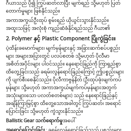
ဂီယာသည် ပို၍ ကြွပ်ဆတ်လာပြီး မျက်ရည် သို့မဟုတ် ပြတ်
တောက်မှုများ ဖြစ်နိုင်သည်။
အကာအကွယ်ဦးထုပ် စွမ်းရည် ယိုယွင်းသွားနိုင်သည်။
အထူးသဖြင့် အလုံးစုံ ကျည်ဆံခံနိုင်ရည်သည် ဂီယာ၏
2. Polymer နှင့် Plastic Component ပြိုကွဲခြင်း။
ပဲ့ထိန်းခမောက်များ၊ မျက်မှန်များနှင့် အခြားဆက်စပ်ပစ္စည်း
များ အများအပြားတွင် ပလပ်စတစ် သို့မဟုတ် ပိုလီမာ
အစိတ်အပိုင်းများ ပါဝင်သည်။ နေရောင်ခြည်ကို ကြာရှည်စွာ
ထိတွေ့ခြင်းသည် ခရမ်းလွန်ရောင်ခြည်ကြောင့် ဤပစ္စည်းများ
ကို ပျက်စီးစေနိုင်သည်။ ပိုလီကာဗွန်နိတ် (ဦးထုပ်ဖုံးမျက်ကပ်
မှန်များ သို့မဟုတ် အကာအကွယ်မျက်ကပ်မှန်များအတွက်
အသုံးများသော ပလတ်စတစ်များ) သည် နေရောင်ခြည်နှင့်
အချိန်ကြာမြင့်စွာ ထိတွေ့သောအခါတွင် ကြွပ်ဆတ်၊ အရောင်
ပြောင်းခြင်း သို့မဟုတ် ကွဲသွားနိုင်သည်။
Ballistic Gear သက်ရောက်မှု
အပေါ်
အရောင်ပြောင်းခြင်း
: ခရမ်းလွန်ရောင်ခြည်သည် ပစ္စည်းများ