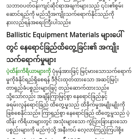
သဘာဝပတ်ဝန်းကျင်ဆိုင်ရာအချက်များသည် ၎င်း၏စွမ်း
ဆောင်ရည်ကို မည်သို့အကျိုးသက်ရောက်နိုင်သည်ကို
နားလည်ရန်အရေးကြီးပါသည်။
Ballistic Equipment Materials များပေါ်
တွင် နေရောင်ခြည်ထိတွေ့ခြင်း၏ အကျိုး
သက်ရောက်မှုများ
ပဲ့ထိန်းကိရိယာများကို
ပုံမှန်အားဖြင့် မြင့်မားသောသက်ရောက်
မှုကိုခံနိုင်ရည်ရှိစေရန် ဒီဇိုင်းထုတ်ထားသော အဆင့်မြင့်၊
တာရှည်ခံပစ္စည်းများဖြင့် တည်ဆောက်ထားသည်။
သို့သော်လည်း အချိန်ကြာမြင့်စွာ နေရောင်ခြည်နှင့်
ခရမ်းလွန်ရောင်ခြည် ထိတွေ့မှုသည် ထိခိုက်မှုအမျိုးမျိုးကို
ဖြစ်စေနိုင်သည်။ ကြာရှည်စွာ နေရောင်ခြည် ထိတွေ့မှုသည် ပဲ့
ထိန်း ကိရိယာများတွင် အသုံးများသော ကွဲပြားခြားနားသော
ပစ္စည်းများကို မည်ကဲ့သို့ အနီးကပ် လေ့လာကြည့်ကြပါစို့။