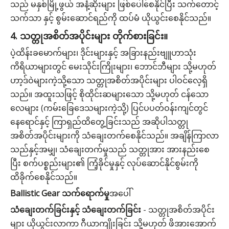
သည် မနှစ်မြို့ဖွယ် အနံ့ဆိုးများ ဖြစ်ပေါ်စေနိုင်ပြီး သက်တောင့်
သက်သာ နှင့် စွမ်းဆောင်ရည်ကို ထပ်မံ ယိုယွင်းစေနိုင်သည်။
4. သတ္တုအစိတ်အပိုင်းများ တိုက်စားခြင်း။
ပဲ့ထိန်းခမောက်များ၊ ဒိုင်းများနှင့် အခြားနည်းဗျူဟာသုံး
ကိရိယာများတွင် မေးသိုင်းကြိုးများ၊ ဘောင်ဘီများ သို့မဟုတ်
ဟာ့ဒ်ဝဲများကဲ့သို့သော သတ္တုအစိတ်အပိုင်းများ ပါဝင်လေ့ရှိ
သည်။ အထူးသဖြင့် စိုထိုင်းဆများသော သို့မဟုတ် ငန်သော
လေများ (ကမ်းခြေဒေသများကဲ့သို့) ပြင်ပပတ်ဝန်းကျင်တွင်
နေရောင်နှင့် ကြာရှည်ထိတွေ့ခြင်းသည် အဆိုပါသတ္တု
အစိတ်အပိုင်းများကို သံချေးတက်စေနိုင်သည်။ အချိန်ကြာလာ
သည်နှင့်အမျှ၊ သံချေးတက်မှုသည် သတ္တုအား အားနည်းစေ
ပြီး စက်ပစ္စည်းများ၏ ကြံ့ခိုင်မှုနှင့် လုပ်ဆောင်နိုင်စွမ်းကို
ထိခိုက်စေနိုင်သည်။
Ballistic Gear သက်ရောက်မှု
အပေါ်
သံချေးတက်ခြင်းနှင့် သံချေးတက်ခြင်း
- သတ္တုအစိတ်အပိုင်း
များ ယိုယွင်းလာကာ ဂီယာကျိုးခြင်း သို့မဟုတ်
ဖိအားအောက်