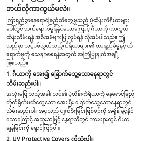
ဘယ်လိုကာကွယ်မလဲ။
ကြာရှည်စွာနေရောင်ခြည်ထိတွေ့မှုသည် ပဲ့ထိန်းကိရိယာများ
ပေါ်တွင် သက်ရောက်မှုရှိနိုင်သောကြောင့် ဂီယာကို ကာကွယ်
ထိန်းသိမ်းရန် အစီအမံများပြုလုပ်ရန် လိုအပ်ပါသည်။ ဤ
သည်မှာ သင့်ပစ်လွှတ်သည့်ကိရိယာများ၏ တာရှည်ခံမှုနှင့် ထိ
ရောက်မှုကို သေချာစေရန်အတွက် အကြံပြုချက်အချို့
ဖြစ်သည်။
1. ဂီယာကို အေး၍ ခြောက်သွေ့သောနေရာတွင်
သိမ်းဆည်းပါ။
အသုံးမပြုသည့်အခါ၊ သင်၏ ပဲ့ထိန်းကိရိယာကို နေရောင်ခြည်
တိုက်ရိုက်မထိတွေ့သော အေးပြီး ခြောက်သွေ့သောနေရာတွင်
သိမ်းဆည်းပါ။ အပူသည် ပျက်စီးခြင်းဖြစ်စဉ်ကို အရှိန်မြှင့်နိုင်
သောကြောင့် အထူးသဖြင့် နွေရာသီတွင် ကားများတွင် ဂီယာ
ချန်ခြင်းကို ရှောင်ကြဉ်ပါ။
2. UV Protective Covers ကိုသုံးပါ။