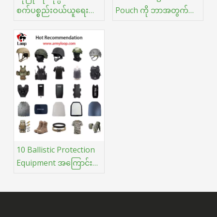
စက်ပစ္စည်းဝယ်ယူရေး
Pouch ကို ဘာအတွက်
လမ်းညွှန်- ပရော်ဖက်ရှင်
အသုံးပြုတာလဲ။
နယ်ဆန်မှုနှင့် လုပ်ငန်း
ဆောင်ရွက်မှု စွမ်းဆောင်
ရည်ကို မြှင့်တင်ရန် အဓိက
သော့ချက်
10 Ballistic Protection
Equipment အကြောင်း
အဖြစ်များသော
အထင်အမြင်လွဲမှားမှုများ