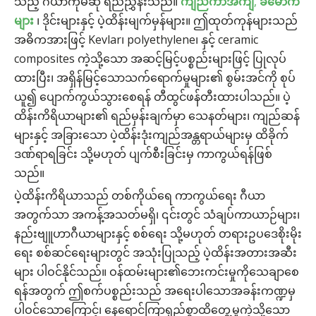
သည့် ဂီယာကိုမဆို ရည်ညွှန်းသည်။
ကျည်ကာအင်္ကျီ
,
ခမောက်
များ
၊ ဒိုင်းများနှင့် ပဲ့ထိန်းမျက်မှန်များ။ ဤထုတ်ကုန်များသည်
အဓိကအားဖြင့် Kevlar၊ polyethylene၊ နှင့် ceramic
composites ကဲ့သို့သော အဆင့်မြင့်ပစ္စည်းများဖြင့် ပြုလုပ်
ထားပြီး၊ အရှိန်မြင့်သောသက်ရောက်မှုများ၏ စွမ်းအင်ကို စုပ်
ယူ၍ ပျောက်ကွယ်သွားစေရန် တီထွင်ဖန်တီးထားပါသည်။ ပဲ့
ထိန်းကိရိယာများ၏ ရည်မှန်းချက်မှာ သေနတ်များ၊ ကျည်ဆန်
များနှင့် အခြားသော ပဲ့ထိန်းဒုံးကျည်အန္တရာယ်များမှ ထိခိုက်
ဒဏ်ရာရခြင်း သို့မဟုတ် ပျက်စီးခြင်းမှ ကာကွယ်ရန်ဖြစ်
သည်။
ပဲ့ထိန်းကိရိယာသည် တစ်ကိုယ်ရေ ကာကွယ်ရေး ဂီယာ
အတွက်သာ အကန့်အသတ်မရှိ၊ ၎င်းတွင် သံချပ်ကာယာဉ်များ၊
နည်းဗျူဟာဂီယာများနှင့် စစ်ရေး သို့မဟုတ် တရားဥပဒေစိုးမိုး
ရေး စစ်ဆင်ရေးများတွင် အသုံးပြုသည့် ပဲ့ထိန်းအတားအဆီး
များ ပါဝင်နိုင်သည်။ ဝန်ထမ်းများ၏ဘေးကင်းမှုကိုသေချာစေ
ရန်အတွက် ဤစက်ပစ္စည်းသည် အရေးပါသောအခန်းကဏ္ဍမှ
ပါဝင်သောကြောင့်၊ နေရောင်ကြာရှည်စွာထိတွေ့မှုကဲ့သို့သော