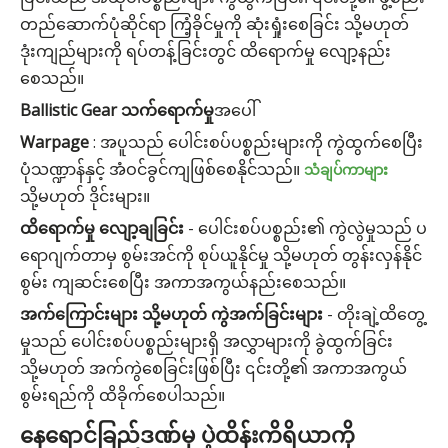
တည်ဆောက်ပုံဆိုင်ရာ ကြံ့ခိုင်မှုကို ဆုံးရှုံးစေခြင်း သို့မဟုတ်
ဒုံးကျည်များကို ရပ်တန့်ခြင်းတွင် ထိရောက်မှု လျော့နည်း
စေသည်။
Ballistic Gear သက်ရောက်မှု
အပေါ်
Warpage
: အပူသည် ပေါင်းစပ်ပစ္စည်းများကို ကွဲထွက်စေပြီး
ပုံသဏ္ဍာန်နှင့် အံဝင်ခွင်ကျဖြစ်စေနိုင်သည်။
သံချပ်ကာများ
သို့မဟုတ် ဒိုင်းများ။
ထိရောက်မှု လျော့ချခြင်း
- ပေါင်းစပ်ပစ္စည်း၏ ကွဲလွဲမှုသည် ပ
ရောဂျက်တာမှ စွမ်းအင်ကို စုပ်ယူနိုင်မှု သို့မဟုတ် တွန်းလှန်နိုင်
စွမ်း ကျဆင်းစေပြီး အကာအကွယ်နည်းစေသည်။
အက်ကြောင်းများ သို့မဟုတ် ကွဲအက်ခြင်းများ
- တိုးချဲ့ထိတွေ့
မှုသည် ပေါင်းစပ်ပစ္စည်းများရှိ အလွှာများကို ခွဲထွက်ခြင်း
သို့မဟုတ် အက်ကွဲစေခြင်းဖြစ်ပြီး ၎င်းတို့၏ အကာအကွယ်
စွမ်းရည်ကို ထိခိုက်စေပါသည်။
နေရောင်ခြည်ဒဏ်မှ ပဲ့ထိန်းကိရိယာကို