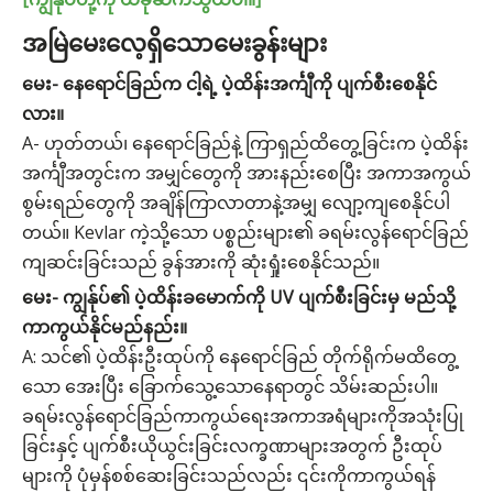
အမြဲမေးလေ့ရှိသောမေးခွန်းများ
မေး- နေရောင်ခြည်က ငါ့ရဲ့ ပဲ့ထိန်းအင်္ကျီကို ပျက်စီးစေနိုင်
လား။
A- ဟုတ်တယ်၊ နေရောင်ခြည်နဲ့ ကြာရှည်ထိတွေ့ခြင်းက ပဲ့ထိန်း
အင်္ကျီအတွင်းက အမျှင်တွေကို အားနည်းစေပြီး အကာအကွယ်
စွမ်းရည်တွေကို အချိန်ကြာလာတာနဲ့အမျှ လျော့ကျစေနိုင်ပါ
တယ်။ Kevlar ကဲ့သို့သော ပစ္စည်းများ၏ ခရမ်းလွန်ရောင်ခြည်
ကျဆင်းခြင်းသည် ခွန်အားကို ဆုံးရှုံးစေနိုင်သည်။
မေး- ကျွန်ုပ်၏ ပဲ့ထိန်းခမောက်ကို UV ပျက်စီးခြင်းမှ မည်သို့
ကာကွယ်နိုင်မည်နည်း။
A: သင်၏ ပဲ့ထိန်းဦးထုပ်ကို နေရောင်ခြည် တိုက်ရိုက်မထိတွေ့
သော အေးပြီး ခြောက်သွေ့သောနေရာတွင် သိမ်းဆည်းပါ။
ခရမ်းလွန်ရောင်ခြည်ကာကွယ်ရေးအကာအရံများကိုအသုံးပြု
ခြင်းနှင့် ပျက်စီးယိုယွင်းခြင်းလက္ခဏာများအတွက် ဦးထုပ်
များကို ပုံမှန်စစ်ဆေးခြင်းသည်လည်း ၎င်းကိုကာကွယ်ရန်