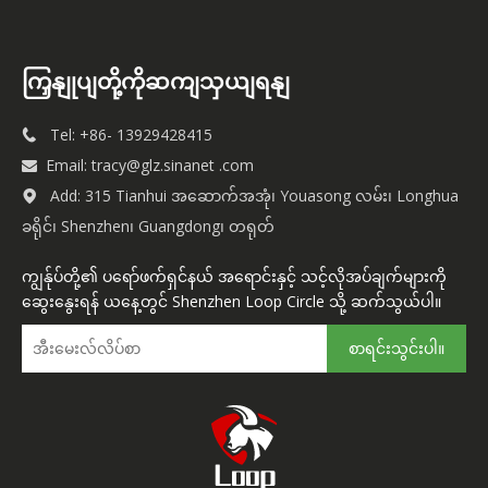
ကြှနျုပျတို့ကိုဆကျသှယျရနျ
Tel: +86- 13929428415

Email:
tracy@glz.sinanet .com

Add: 315 Tianhui အဆောက်အအုံ၊ Youasong လမ်း၊ Longhua

ခရိုင်၊ Shenzhen၊ Guangdong၊ တရုတ်
ကျွန်ုပ်တို့၏ ပရော်ဖက်ရှင်နယ် အရောင်းနှင့် သင့်လိုအပ်ချက်များကို
ဆွေးနွေးရန် ယနေ့တွင် Shenzhen Loop Circle သို့ ဆက်သွယ်ပါ။
စာရင်းသွင်းပါ။