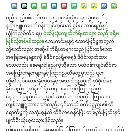
မည်သည့်စစ်တပ်၊ တရားဥပဒေစိုးမိုးရေး သို့မဟုတ်
နည်းဗျူဟာပတ်ဝန်းကျင်တွင်မဆို စွမ်းဆောင်ရည်နှင့်
ယုံကြည်စိတ်ချရမှု
ပဲ့ထိန်းဒုံးကျည်ကိရိယာများ သည် မရှိမ
ဖြစ်လိုအပ်ပါသည်။
ဘေးကင်းမှုနှင့် အောင်မြင်မှုအတွက်
သို့သော်လည်း အဆိုပါကိရိယာများသည် ပြင်းထန်သော
အခြေအနေများကို ခံနိုင်ရည်ရှိစေရန် ဒီဇိုင်းထုတ်ထား
သော်လည်း နေရောင်ခြည်ကဲ့သို့သော ပတ်ဝန်းကျင်ဆိုင်ရာ
အကြောင်းရင်းများနှင့် ကြာရှည်ထိတွေ့မှုသည် ၎င်း
တို့၏လုပ်ဆောင်နိုင်စွမ်းနှင့် အသက်ရှည်မှုကို ထိခိုက်စေ
နိုင်သည်။ ပဲ့ထိန်းကိရိယာများပေါ်တွင် ကြာရှည်စွာ
နေရောင်ခြည်ထိတွေ့မှု၏ သက်ရောက်မှုကို မကြာခဏ
လျစ်လျူရှုထားသော်လည်း ၎င်းသည် စက်ပစ္စည်း၏ ထိ
ရောက်မှုကို အဆုံးစွန်ထိ ထိခိုက်စေနိုင်ပြီး တဖြည်းဖြည်းနှင့်
ပျက်စီးယိုယွင်းသွားနိုင်သည်။
ဤဆောင်းပါးတွင် နေရောင်ခြည်ကြာရှည်စွာ ထိတွေ့မှုသည် ပဲ့