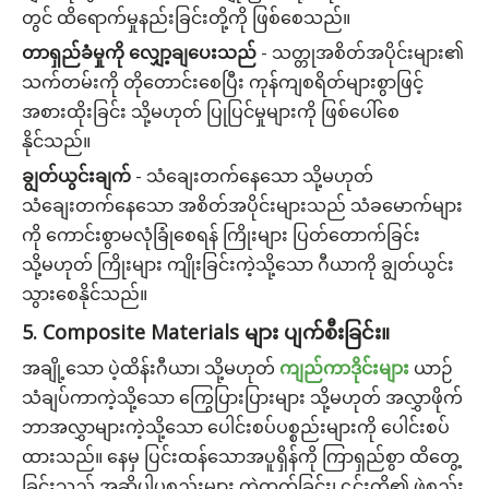
တွင် ထိရောက်မှုနည်းခြင်းတို့ကို ဖြစ်စေသည်။
တာရှည်ခံမှုကို လျှော့ချပေးသည်
- သတ္တုအစိတ်အပိုင်းများ၏
သက်တမ်းကို တိုတောင်းစေပြီး ကုန်ကျစရိတ်များစွာဖြင့်
အစားထိုးခြင်း သို့မဟုတ် ပြုပြင်မှုများကို ဖြစ်ပေါ်စေ
နိုင်သည်။
ချွတ်ယွင်းချက်
-
သံချေးတက်နေသော သို့မဟုတ်
သံချေးတက်နေသော အစိတ်အပိုင်းများသည် သံခမောက်များ
ကို ကောင်းစွာမလုံခြုံစေရန် ကြိုးများ ပြတ်တောက်ခြင်း
သို့မဟုတ် ကြိုးများ ကျိုးခြင်းကဲ့သို့သော ဂီယာကို ချွတ်ယွင်း
သွားစေနိုင်သည်။
5. Composite Materials များ ပျက်စီးခြင်း။
အချို့သော ပဲ့ထိန်းဂီယာ၊ သို့မဟုတ်
ကျည်ကာဒိုင်းများ
ယာဉ်
သံချပ်ကာကဲ့သို့သော ကြွေပြားပြားများ သို့မဟုတ် အလွှာဖိုက်
ဘာအလွှာများကဲ့သို့သော ပေါင်းစပ်ပစ္စည်းများကို ပေါင်းစပ်
ထားသည်။ နေမှ ပြင်းထန်သောအပူရှိန်ကို ကြာရှည်စွာ ထိတွေ့
ခြင်းသည် အဆိုပါပစ္စည်းများ ကွဲထွက်ခြင်း၊ ၎င်းတို့၏ ဖွဲ့စည်း