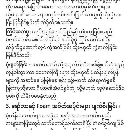
ကို အရောင်ပြောင်းစေကာ အကာအကွယ်မှန်ဘီလူးများ
သို့မဟုတ် visors များတွင် ရှင်းလင်းပြတ်သားမှုကို ဆုံးရှုံးစေ
ပြီး
မြင်နိုင်စွမ်းကို ထိခိုက်စေသည်။
ကြွပ်ဆတ်မှု
: ခရမ်းလွန်ရောင်ခြည်နှင့် ထိတွေ့ခြင်းသည်
ပလပ်စတစ် အစိတ်အပိုင်းများကို ပိုမို ကြွပ်ဆတ်စေပြီး
ထိခိုက်မှုအောက်တွင် ကွဲအက်ခြင်း သို့မဟုတ် ကွဲအက်ခြင်း
ဖြစ်နိုင်သည်။
ပုံပျက်ခြင်း -
။
ပလပ်စတစ် သို့မဟုတ် ပိုလီမာ၏ဖွဲ့စည်းပုံသည်
တုန်ခါသွားကာ ခမောက်ကြိုးများ သို့မဟုတ် ပဲ့ထိန်းမျက်မှန်
များကို အဆင်မပြေဖြစ်စေခြင်း သို့မဟုတ် ထိရောက်မှုမရှိ
ခြင်းကဲ့သို့သော ဂီယာ၏အံဝင်ခွင်ကျ သို့မဟုတ် လုပ်ဆောင်နိုင်
စွမ်းကို ထိခိုက်စေနိုင်သည်
3. ရော်ဘာနှင့် Foam အစိတ်အပိုင်းများ ပျက်စီးခြင်း။
ပဲ့ထိန်းခမောက်များ၊ အဖုံးများနှင့် အကာအကွယ်ပစ္စည်း
အများအပြားတွင် သက်တောင့်သက်သာရှိပြီး အံဝင်ခွင်ကျဖြစ်