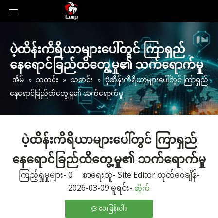
ပဲ့ထိန်းကိရိယာများပေါ်တွင် ကြာရှည်
နေရောင်ခြည်ထိတွေ့မှု၏ သက်ရောက်မှု
အိမ်
»
သတင်း
»
သတင်း
»
ပဲ့ထိန်းကိရိယာများပေါ်တွင် ကြာရှည်
နေရောင်ခြည်ထိတွေ့မှု၏ သက်ရောက်မှု
ပဲ့ထိန်းကိရိယာများပေါ်တွင် ကြာရှည်
နေရောင်ခြည်ထိတွေ့မှု၏ သက်ရောက်မှု
ကြည့်ရှုမှုများ-
0
စာရေးသူ- Site Editor ထုတ်ဝေချိန်-
2026-03-09 မူရင်း-
ဆိုက်
မေးမြန်းပါ။